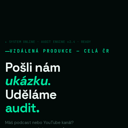
▸ SYSTEM ONLINE · AUDIT ENGINE v2.4 · READY
VZDÁLENÁ PRODUKCE — CELÁ ČR
Pošli nám
ukázku.
Uděláme
audit.
Máš podcast nebo YouTube kanál?