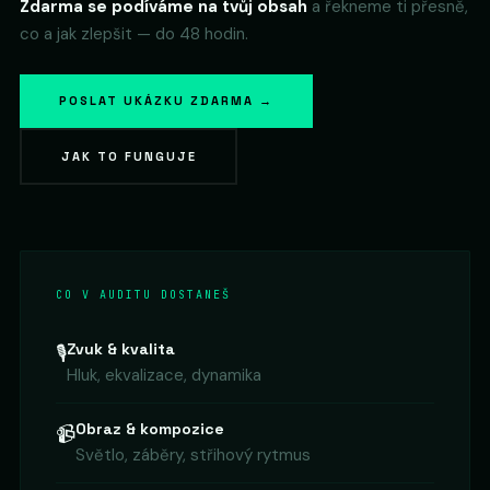
Zdarma se podíváme na tvůj obsah
a řekneme ti přesně,
co a jak zlepšit — do 48 hodin.
POSLAT UKÁZKU ZDARMA →
JAK TO FUNGUJE
CO V AUDITU DOSTANEŠ
Zvuk & kvalita
🎙️
Hluk, ekvalizace, dynamika
Obraz & kompozice
📹
Světlo, záběry, střihový rytmus