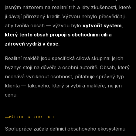
jasným názorem na realitní trh a léty zkušeností, které
jí dávají přirozený kredit. Výzvou nebylo přesvědčit ji,
aby tvořila obsah — výzvou bylo
vytvořit systém,
který tento obsah propojí s obchodními cíli a
zároveň vydrží v čase.
Realitní makléři jsou specifická cílová skupina: jejich
byznys stojí na důvěře a osobní autoritě. Obsah, který
nechává vyniknout osobnost, přitahuje správný typ
klienta — takového, který si vybírá makléře, ne jen
cenu.
PŘÍSTUP & STRATEGIE
Spolupráce začala definicí obsahového ekosystému