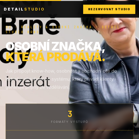
DETAIL
STUDIO
REZERVOVAT STUDIO
02 · REALITY & OSOBNÍ ZNAČKA · DETAIL
STUDIO BRNO
OSOBNÍ ZNAČKA,
KTERÁ PRODÁVÁ.
Jak propojit know-how, osobnost a obchodní cíle do
jednoho obsahového systému, který přivádí klienty i
generuje příjmy ze vzdělávání.
3
FORMÁTY VÝSTUPŮ