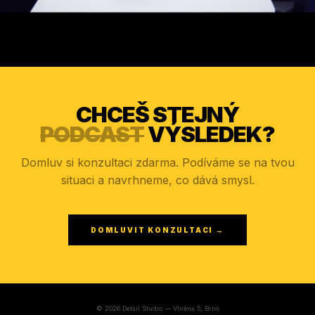
CHCEŠ STEJNÝ
PODCAST
VÝSLEDEK?
Domluv si konzultaci zdarma. Podíváme se na tvou
situaci a navrhneme, co dává smysl.
DOMLUVIT KONZULTACI →
© 2026 Detail Studio — Vlněna 5, Brno