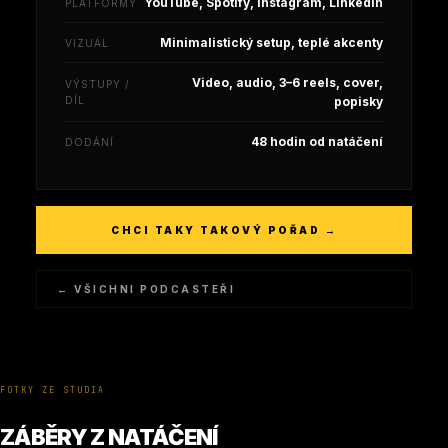
YouTube, Spotify, Instagram, LinkedIn
PLATFORMY
Minimalistický setup, teplé akcenty
VIZUÁL
Video, audio, 3–6 reels, cover,
VÝSTUPY /
DÍL
popisky
48 hodin od natáčení
DODÁNÍ
CHCI TAKY TAKOVÝ POŘAD →
← VŠICHNI PODCASTEŘI
FOTKY ZE STUDIA
ZÁBĚRY Z NATÁČENÍ