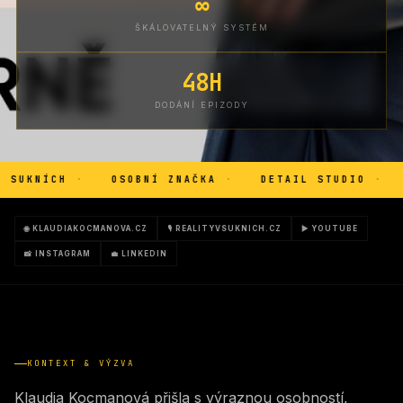
∞
ŠKÁLOVATELNÝ SYSTÉM
48H
DODÁNÍ EPIZODY
KNÍCH
·
OSOBNÍ ZNAČKA
·
DETAIL STUDIO
·
REA
🌐 KLAUDIAKOCMANOVA.CZ
🎙 REALITYVSUKNICH.CZ
▶ YOUTUBE
📸 INSTAGRAM
💼 LINKEDIN
KONTEXT & VÝZVA
Klaudia Kocmanová přišla s výraznou osobností,